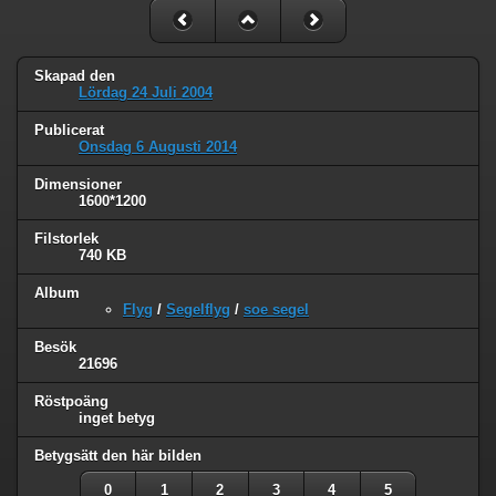
Skapad den
Lördag 24 Juli 2004
Publicerat
Onsdag 6 Augusti 2014
Dimensioner
1600*1200
Filstorlek
740 KB
Album
Flyg
/
Segelflyg
/
soe segel
Besök
21696
Röstpoäng
inget betyg
Betygsätt den här bilden
0
1
2
3
4
5