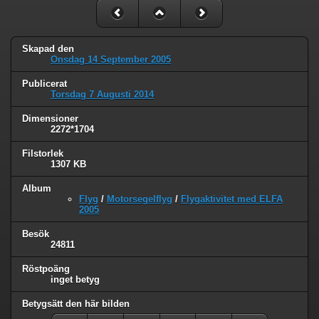
Skapad den
Onsdag 14 September 2005
Publicerat
Torsdag 7 Augusti 2014
Dimensioner
2272*1704
Filstorlek
1307 KB
Album
Flyg
/
Motorsegelflyg
/
Flygaktivitet med ELFA
2005
Besök
24811
Röstpoäng
inget betyg
Betygsätt den här bilden