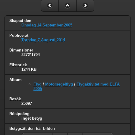
Skapad den
Onsdag 14 September 2005
Publicerat
Torsdag 7 Augusti 2014
Dimensioner
2272*1704
Filstorlek
1244 KB
Album
Flyg
/
Motorsegelflyg
/
Flygaktivitet med ELFA
2005
Besök
25097
Röstpoäng
inget betyg
Betygsätt den här bilden