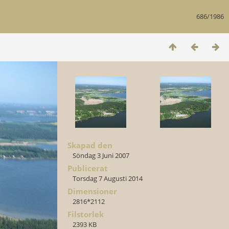
686/1986
Skapad den
Söndag 3 Juni 2007
Publicerat
Torsdag 7 Augusti 2014
Dimensioner
2816*2112
Filstorlek
2393 KB