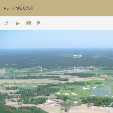
IMG 0780
Hem
/