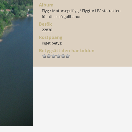
Album
Flyg
/
Motorsegelflyg
/
Flygtur i Bålstatrakten
för att se på golfbanor
Besök
22830
Röstpoäng
inget betyg
Betygsätt den här bilden