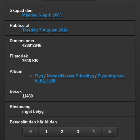
Skapad den
Måndag 6 April 2009
Publicerat
Torsdag 7 Augusti 2014
Dimensioner
4288*2848
Filstorlek
3646 KB
Album
Flyg
/
Normalklassat Privatflyg
/
Flygning med
ELFA 2009
Besök
11480
Röstpoäng
inget betyg
Betygsätt den här bilden
0
1
2
3
4
5