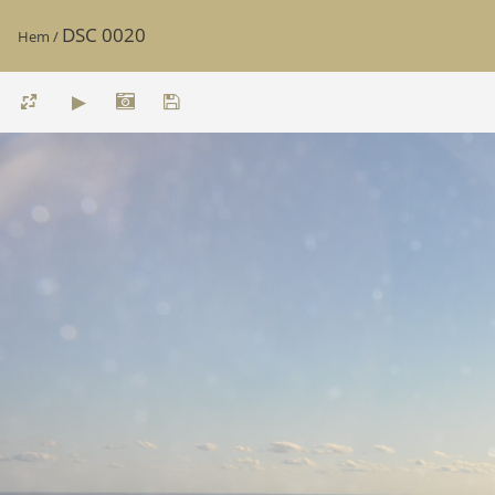
DSC 0020
Hem
/