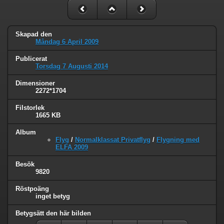
Skapad den
Måndag 6 April 2009
Publicerat
Torsdag 7 Augusti 2014
Dimensioner
2272*1704
Filstorlek
1665 KB
Album
Flyg
/
Normalklassat Privatflyg
/
Flygning med
ELFA 2009
Besök
9820
Röstpoäng
inget betyg
Betygsätt den här bilden