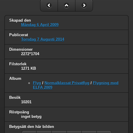
Skapad den
Måndag 6 April 2009
Publicerat
Torsdag 7 Augusti 2014
Dimensioner
2272*1704
Filstorlek
1271 KB
Album
Flyg
/
Normalklassat Privatflyg
/
Flygning med
ELFA 2009
Besök
10201
Röstpoäng
inget betyg
Betygsätt den här bilden