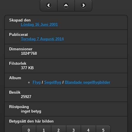
Skapad den
Lördag 16 Juni 2001
Publicerat
Torsdag 7 Augusti 2014
Dimensioner
1024*768
Filstorlek
377 KB
Album
Flyg
/
Segelflyg
/
Blandade segelflygbilder
Besök
25927
Röstpoäng
inget betyg
Betygsätt den här bilden
0
1
2
3
4
5