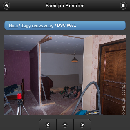
Familjen Boström
Hem
/
Tagg
renovering
/
DSC 6661