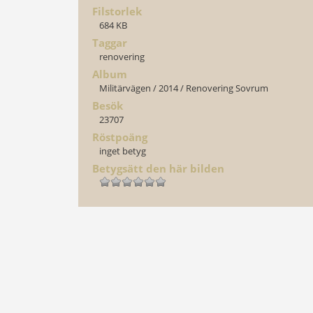
Filstorlek
684 KB
Taggar
renovering
Album
Militärvägen
/
2014
/
Renovering Sovrum
Besök
23707
Röstpoäng
inget betyg
Betygsätt den här bilden