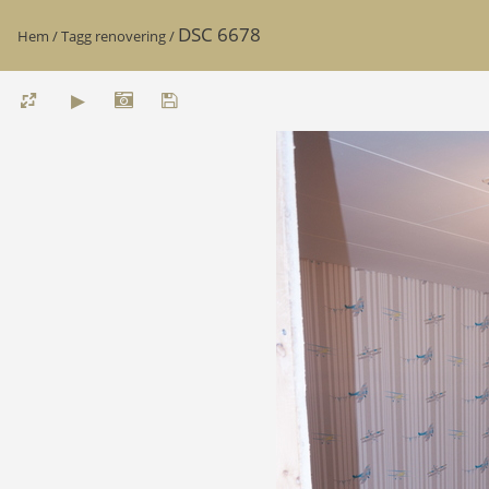
DSC 6678
Hem
/
Tagg
renovering
/