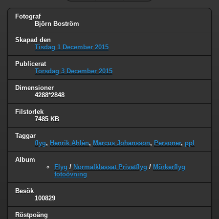
Fotograf
Björn Boström
Skapad den
Tisdag 1 December 2015
Publicerat
Torsdag 3 December 2015
Dimensioner
4288*2848
Filstorlek
7485 KB
Taggar
flyg
,
Henrik Ahlén
,
Marcus Johansson
,
Personer
,
ppl
Album
Flyg
/
Normalklassat Privatflyg
/
Mörkerflyg
fotoövning
Besök
100829
Röstpoäng