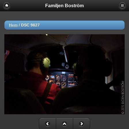
Familjen Boström
Hem
/
DSC 9827