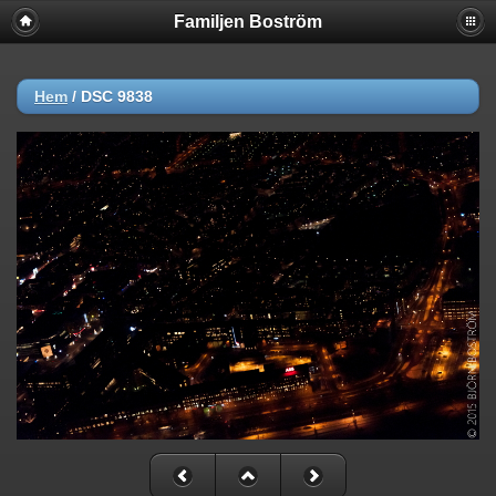
Familjen Boström
Hem
/
DSC 9838