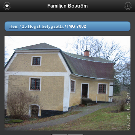
Familjen Boström
Hem
/
15 Högst betygsatta
/
IMG 7082