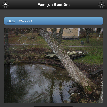
Familjen Boström
Hem
/
IMG 7085